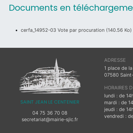
Documents en téléchargeme
cerfa_14952-03 Vote par procuration
(140.56 Ko)
ADRESSE
1 place de la
07580 Saint
HORAIRES 
lundi : de 1
SAINT JEAN LE CENTENIER
mardi : de 1
jeudi : de 1
04 75 36 70 08
vendredi : d
secretariat@mairie-sjlc.fr