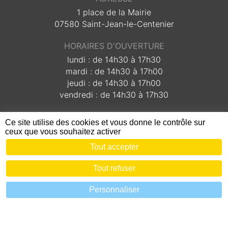
1 place de la Mairie
07580 Saint-Jean-le-Centenier
HORAIRES D'OUVERTURE
lundi : de 14h30 à 17h30
mardi : de 14h30 à 17h00
jeudi : de 14h30 à 17h00
vendredi : de 14h30 à 17h30
ACCUEIL
Ce site utilise des cookies et vous donne le contrôle sur
ACTUALITÉ
ceux que vous souhaitez activer
EVÈNEMENTS
Tout accepter
CONTACT
Tout refuser
VIE MUNICIPALE
Personnaliser
Les élus
Conseils municipaux
Les commissions
Le journal communal