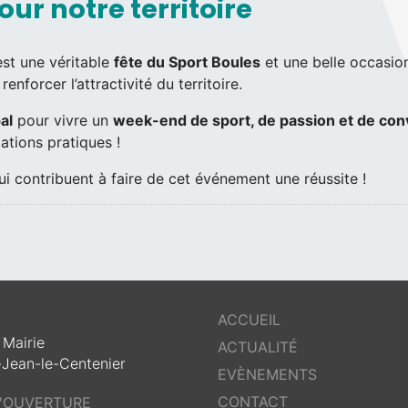
r notre territoire
est une véritable
fête du Sport Boules
et une belle occasi
enforcer l’attractivité du territoire.
al
pour vivre un
week-end de sport, de passion et de conv
ations pratiques !
i contribuent à faire de cet événement une réussite !
ACCUEIL
 Mairie
ACTUALITÉ
-Jean-le-Centenier
EVÈNEMENTS
CONTACT
D'OUVERTURE